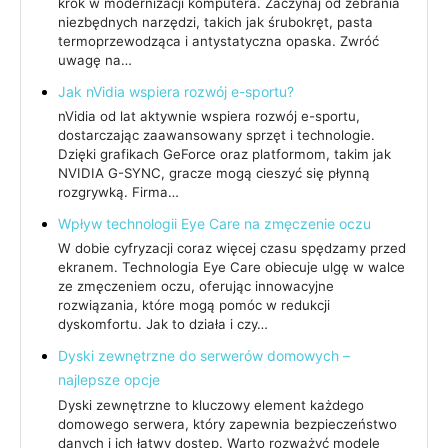
krok w modernizacji komputera. Zaczynaj od zebrania
niezbędnych narzędzi, takich jak śrubokręt, pasta
termoprzewodząca i antystatyczna opaska. Zwróć
uwagę na…
Jak nVidia wspiera rozwój e-sportu?
nVidia od lat aktywnie wspiera rozwój e-sportu,
dostarczając zaawansowany sprzęt i technologie.
Dzięki grafikach GeForce oraz platformom, takim jak
NVIDIA G-SYNC, gracze mogą cieszyć się płynną
rozgrywką. Firma…
Wpływ technologii Eye Care na zmęczenie oczu
W dobie cyfryzacji coraz więcej czasu spędzamy przed
ekranem. Technologia Eye Care obiecuje ulgę w walce
ze zmęczeniem oczu, oferując innowacyjne
rozwiązania, które mogą pomóc w redukcji
dyskomfortu. Jak to działa i czy…
Dyski zewnętrzne do serwerów domowych –
najlepsze opcje
Dyski zewnętrzne to kluczowy element każdego
domowego serwera, który zapewnia bezpieczeństwo
danych i ich łatwy dostęp. Warto rozważyć modele