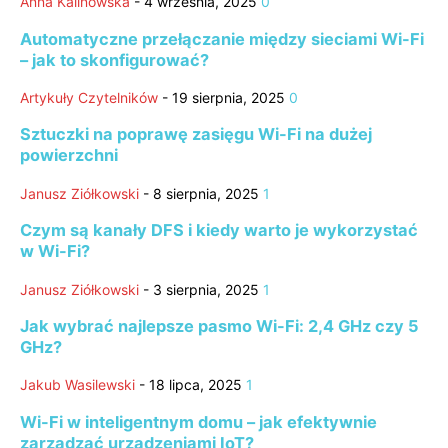
Anna Kalinowska
-
4 września, 2025
0
Automatyczne przełączanie między sieciami Wi-Fi
– jak to skonfigurować?
Artykuły Czytelników
-
19 sierpnia, 2025
0
Sztuczki na poprawę zasięgu Wi-Fi na dużej
powierzchni
Janusz Ziółkowski
-
8 sierpnia, 2025
1
Czym są kanały DFS i kiedy warto je wykorzystać
w Wi-Fi?
Janusz Ziółkowski
-
3 sierpnia, 2025
1
Jak wybrać najlepsze pasmo Wi-Fi: 2,4 GHz czy 5
GHz?
Jakub Wasilewski
-
18 lipca, 2025
1
Wi-Fi w inteligentnym domu – jak efektywnie
zarządzać urządzeniami IoT?