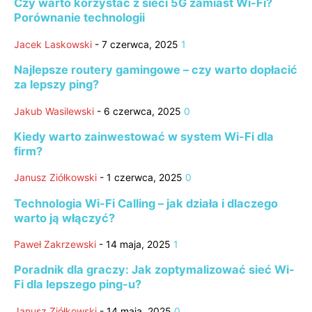
Czy warto korzystać z sieci 5G zamiast Wi-Fi?
Porównanie technologii
Jacek Laskowski
-
7 czerwca, 2025
1
Najlepsze routery gamingowe – czy warto dopłacić
za lepszy ping?
Jakub Wasilewski
-
6 czerwca, 2025
0
Kiedy warto zainwestować w system Wi-Fi dla
firm?
Janusz Ziółkowski
-
1 czerwca, 2025
0
Technologia Wi-Fi Calling – jak działa i dlaczego
warto ją włączyć?
Paweł Zakrzewski
-
14 maja, 2025
1
Poradnik dla graczy: Jak zoptymalizować sieć Wi-
Fi dla lepszego ping-u?
Janusz Ziółkowski
-
14 maja, 2025
0