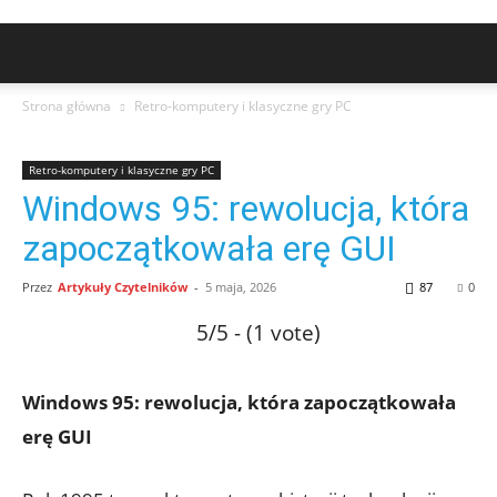
Strona główna
Retro-komputery i klasyczne gry PC
Retro-komputery i klasyczne gry PC
Windows 95: rewolucja, która
zapoczątkowała erę GUI
Przez
Artykuły Czytelników
-
5 maja, 2026
87
0
5/5 - (1 vote)
Windows 95: rewolucja, która zapoczątkowała
erę GUI