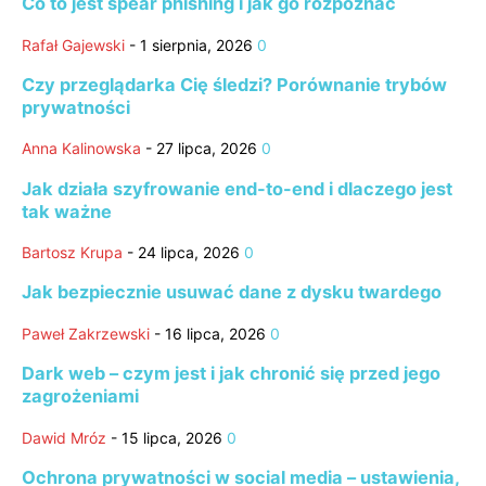
Co to jest spear phishing i jak go rozpoznać
Rafał Gajewski
-
1 sierpnia, 2026
0
Czy przeglądarka Cię śledzi? Porównanie trybów
prywatności
Anna Kalinowska
-
27 lipca, 2026
0
Jak działa szyfrowanie end-to-end i dlaczego jest
tak ważne
Bartosz Krupa
-
24 lipca, 2026
0
Jak bezpiecznie usuwać dane z dysku twardego
Paweł Zakrzewski
-
16 lipca, 2026
0
Dark web – czym jest i jak chronić się przed jego
zagrożeniami
Dawid Mróz
-
15 lipca, 2026
0
Ochrona prywatności w social media – ustawienia,