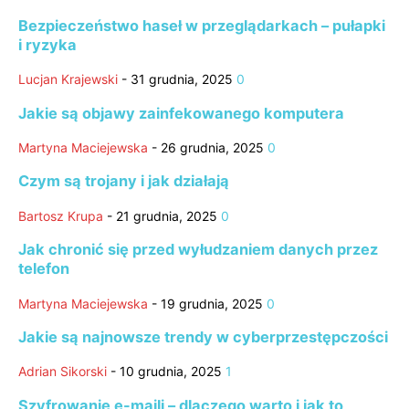
Bezpieczeństwo haseł w przeglądarkach – pułapki
i ryzyka
Lucjan Krajewski
-
31 grudnia, 2025
0
Jakie są objawy zainfekowanego komputera
Martyna Maciejewska
-
26 grudnia, 2025
0
Czym są trojany i jak działają
Bartosz Krupa
-
21 grudnia, 2025
0
Jak chronić się przed wyłudzaniem danych przez
telefon
Martyna Maciejewska
-
19 grudnia, 2025
0
Jakie są najnowsze trendy w cyberprzestępczości
Adrian Sikorski
-
10 grudnia, 2025
1
Szyfrowanie e-maili – dlaczego warto i jak to